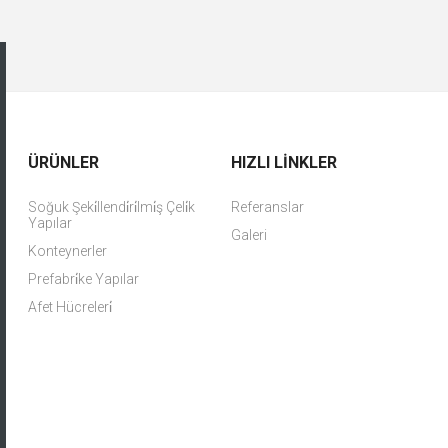
ÜRÜNLER
HIZLI LINKLER
Soğuk Şeki̇llendi̇ri̇lmi̇ş Çeli̇k
Referanslar
Yapılar
Galeri
Konteynerler
Prefabri̇ke Yapılar
Afet Hücreleri̇