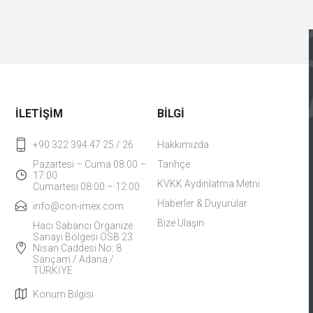
İLETİŞİM
BİLGİ
+90 322 394 47 25 / 26
Hakkımızda
Pazartesi – Cuma 08:00 –
Tarihçe
17:00
KVKK Aydınlatma Metni
Cumartesi 08:00 – 12:00
Haberler & Duyurular
info@con-imex.com
Bize Ulaşın
Hacı Sabancı Organize
Sanayi Bölgesi OSB 23
Nisan Caddesi No: 8
Sarıçam / Adana /
TÜRKİYE
Konum Bilgisi